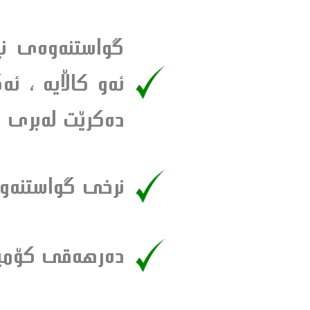
گواستنه‌وه‌ى نێ
ئه‌و كاڵايه‌ ، ئه
ده‌كرێت له‌برى
نرخى گواستنه‌وه‌ى ه
ده‌رهه‌قى كۆمپانيا و 