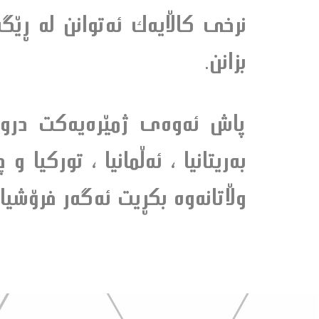
نرخى كاڵايه‌ك ئه‌توانن له‌ ڕێ
بزانن.
پاش ئه‌وه‌ى ژمێره‌يه‌كت دروس
به‌ريتانيا ، ئه‌ڵمانيا ، توركيا 
وڵاتانه‌وه‌ بكڕيت ئه‌گه‌ر فرۆشيا