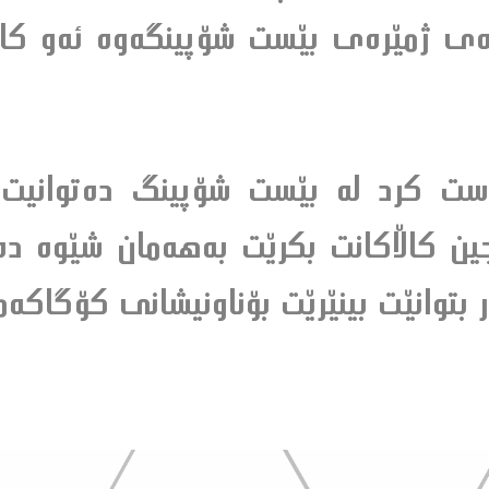
گه‌ى ژمێره‌ى بێست شۆپينگه‌وه‌ ئه‌و كا
ت كرد له‌ بێست شۆپينگ ده‌توانيت له
و چين كاڵاكانت بكرێت به‌هه‌مان شێوه‌ ده‌
ر بتوانێت بينێرێت بۆناونيشانى كۆگاكه‌مان