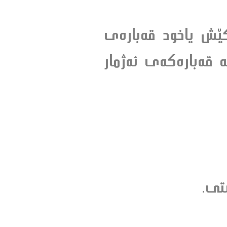
كێش ياخود قه‌باره‌ى
‌ قه‌باره‌كه‌ى ئه‌ژمار