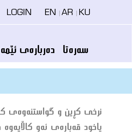
LOGIN
EN
AR
KU
|
|
سه‌ره‌تا
ده‌رباره‌ى ئێمه‌
نرخى كڕين و گواستنه‌وه‌ى كاڵاك
ياخود قه‌باره‌ى ئه‌و كاڵايه‌وه‌