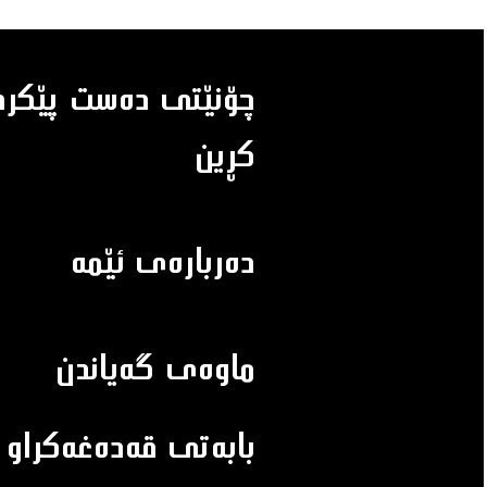
چۆنێتى ده‌ست پێكردن
كڕين
ده‌رباره‌ى ئێمه‌
ماوه‌ى گه‌ياندن
بابه‌تى قه‌ده‌غه‌كراو