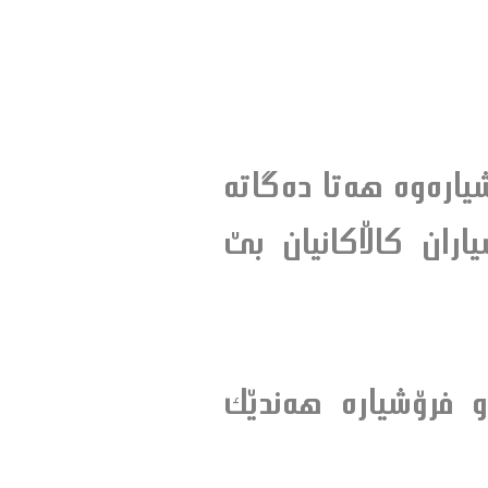
ه‌وه‌ هه‌تا ده‌گاته‌
ياران كاڵاكانيان بێ
 فرۆشياره‌ هه‌ندێك