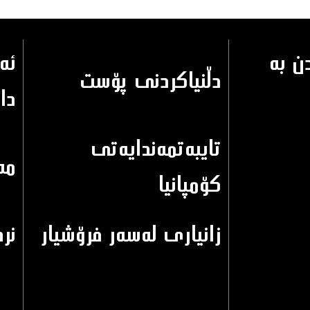
 به‌
ئه
دڵنياكردنى پۆست
دا
تايبه‌تمه‌ندايه‌تى
مه‌
كۆمپانيا
زانيارى له‌سه‌ر فرۆشيار
نرخ