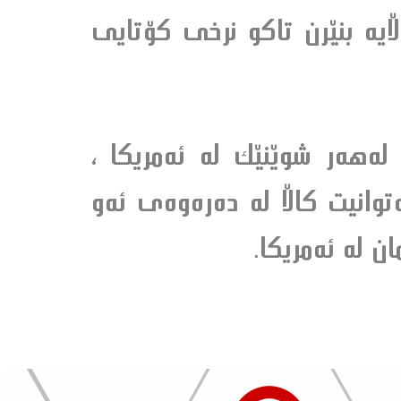
ڵايه‌ بنێرن تاكو نرخى كۆتايى
‌هه‌ر شوێنێك له‌ ئه‌مريكا ،
توانيت كاڵا له‌ ده‌ره‌وه‌ى ئه‌و
 له‌ ئه‌مريكا.