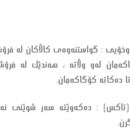
خۆيى : گواستنه‌وه‌ى كاڵاكان له‌ فرۆشيار
‌مان له‌و وڵاته‌ ، هه‌ندێك له‌ فرۆش
 تا ده‌كاته‌ كۆگاكه‌مان.
اكس) : ده‌كه‌وێته‌ سه‌ر شوێنى ئه‌و
رن.