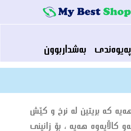
ه‌يوه‌ندى
به‌شداربوون
‌يه‌ كه‌ بريتين له‌ نرخ و كێش
 كاڵايه‌وه‌ هه‌يه‌ ، بۆ زانينى