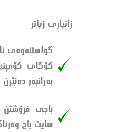
زانيارى زياتر
گواستنه‌وه‌ى ناو
كۆگاى كۆمپنياكه
به‌رانبه‌ر ده‌نێرن
باجى فرۆشتن (ت
سايت باج وه‌رناگ