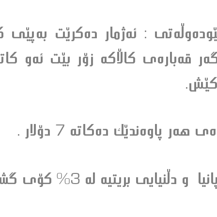
وده‌وڵه‌تى : ئه‌ژمار ده‌كرێت به‌پێى 
‌گه‌ر قه‌باره‌ى كاڵاكه‌ زۆر بێت ئه‌و كاته
 كێش.
ه‌ر پاوه‌ندێك ده‌كاته‌ 7 دۆلار .
دڵنيايى بريتيه‌ له‌ 3% كۆى گشتى.